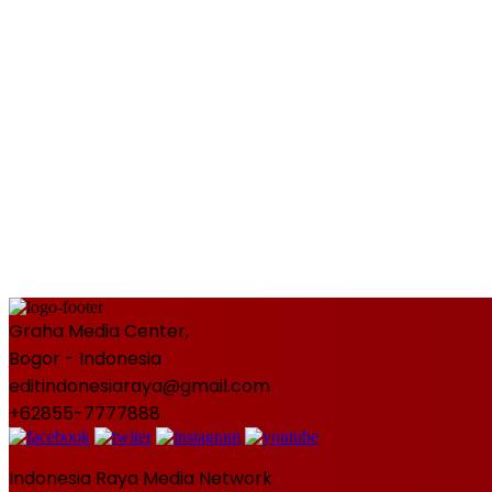
Graha Media Center,
Bogor - Indonesia
editindonesiaraya@gmail.com
+62855-7777888
Indonesia Raya Media Network