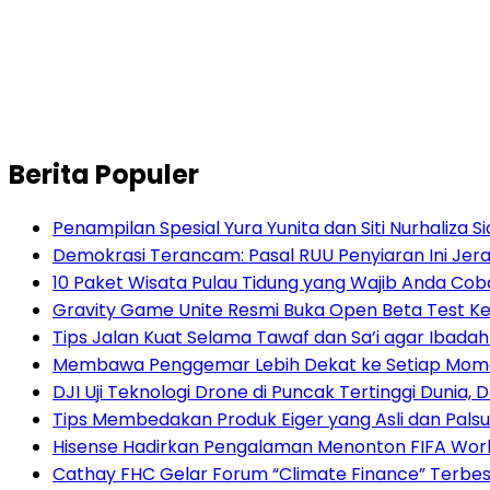
Berita Populer
Penampilan Spesial Yura Yunita dan Siti Nurhaliza 
Demokrasi Terancam: Pasal RUU Penyiaran Ini Jera
10 Paket Wisata Pulau Tidung yang Wajib Anda Cob
Gravity Game Unite Resmi Buka Open Beta Test Ke
Tips Jalan Kuat Selama Tawaf dan Sa’i agar Ibad
Membawa Penggemar Lebih Dekat ke Setiap Momen:
DJI Uji Teknologi Drone di Puncak Tertinggi Dunia,
Tips Membedakan Produk Eiger yang Asli dan Palsu
Hisense Hadirkan Pengalaman Menonton FIFA World
Cathay FHC Gelar Forum “Climate Finance” Terbesa