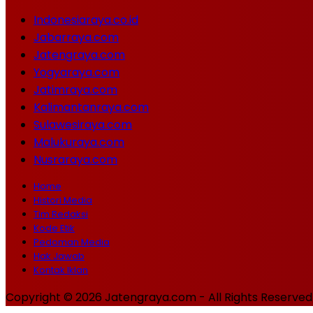
Indonesiaraya.co.id
Jabarraya.com
Jatengraya.com
Yogyaraya.com
Jatimraya.com
Kalimantanraya.com
Sulawesiraya.com
Malukuraya.com
Nusraraya.com
Home
Histori Media
Tim Redaksi
Kode Etik
Pedoman Media
Hak Jawab
Kontak Iklan
Copyright © 2026 Jatengraya.com - All Rights Reserved