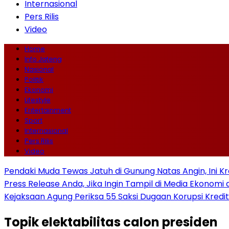
Internasional
Pers Rilis
Video
Home
Info Jateng
Nasional
Politik
Ekonomi
Lifestyle
Entertainment
Sport
Internasional
Pers Rilis
Video
Pendaki Muda Tewas Jatuh di Gunung Natas Angin, Ini K
Press Release Anda, Jika Ingin Tampil di Media Ekonomi d
Kejaksaan Agung Periksa 55 Saksi Dugaan Korupsi Kredit
Topik
elektabilitas calon presiden