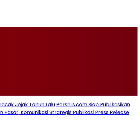
 Lacak Jejak Tahun Lalu
Persrilis.com Siap Publikasikan
asar, Komunikasi Strategis Publikasi Press Release