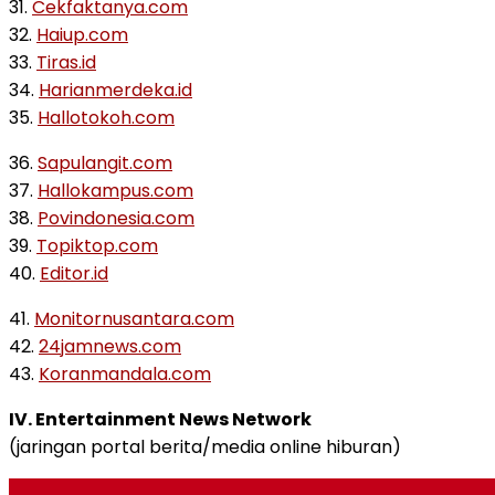
31.
Cekfaktanya.com
32.
Haiup.com
33.
Tiras.id
34.
Harianmerdeka.id
35.
Hallotokoh.com
36.
Sapulangit.com
37.
Hallokampus.com
38.
Povindonesia.com
39.
Topiktop.com
40.
Editor.id
41.
Monitornusantara.com
42.
24jamnews.com
43.
Koranmandala.com
IV. Entertainment News Network
(jaringan portal berita/media online hiburan)