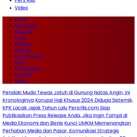
Pers Rilis
Video
Home
Info Jateng
Nasional
Politik
Ekonomi
Lifestyle
Entertainment
Sport
Internasional
Pers Rilis
Video
Pendaki Muda Tewas Jatuh di Gunung Natas Angin, Ini
Kronologinya
Korupsi Haji Khusus 2024 Diduga Sistemik,
KPK Lacak Jejak Tahun Lalu
Persrilis.com Siap
Publikasikan Press Release Anda, Jika Ingin Tampil di
Media Ekonomi dan Bisnis
Kunci UMKM Memenangkan
Perhatian Media dan Pasar, Komunikasi Strategis