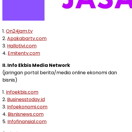
1.
On24jam.tv
2.
Apakabartv.com
3.
Hallotivi.com
4.
Emitentv.com
II. Info Ekbis Media Network
(jaringan portal berita/media online ekonomi dan
bisnis)
1.
Infoekbis.com
2.
Businesstoday.id
3.
Infoekonomi.com
4.
Bisnisnews.com
5.
Infofinansial.com