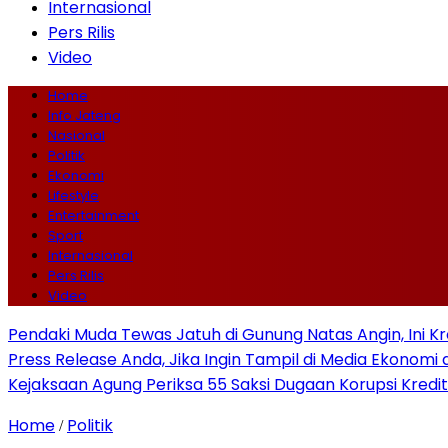
Internasional
Pers Rilis
Video
Home
Info Jateng
Nasional
Politik
Ekonomi
Lifestyle
Entertainment
Sport
Internasional
Pers Rilis
Video
Pendaki Muda Tewas Jatuh di Gunung Natas Angin, Ini K
Press Release Anda, Jika Ingin Tampil di Media Ekonomi d
Kejaksaan Agung Periksa 55 Saksi Dugaan Korupsi Kredit
Home
Politik
/