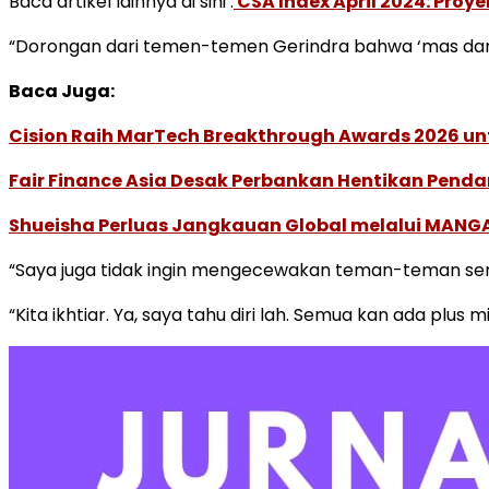
Baca artikel lainnya di sini :
CSA Index April 2024: Pro
“Dorongan dari temen-temen Gerindra bahwa ‘mas dar, i
Baca Juga:
Cision Raih MarTech Breakthrough Awards 2026 untu
Fair Finance Asia Desak Perbankan Hentikan Penda
Shueisha Perluas Jangkauan Global melalui MANGA
“Saya juga tidak ingin mengecewakan teman-teman sem
“Kita ikhtiar. Ya, saya tahu diri lah. Semua kan ada plus 