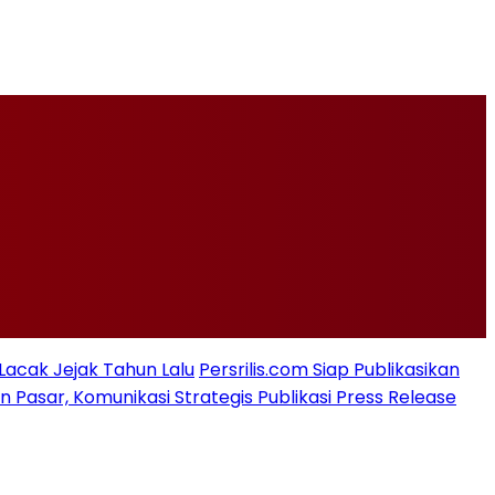
 Lacak Jejak Tahun Lalu
Persrilis.com Siap Publikasikan
asar, Komunikasi Strategis Publikasi Press Release