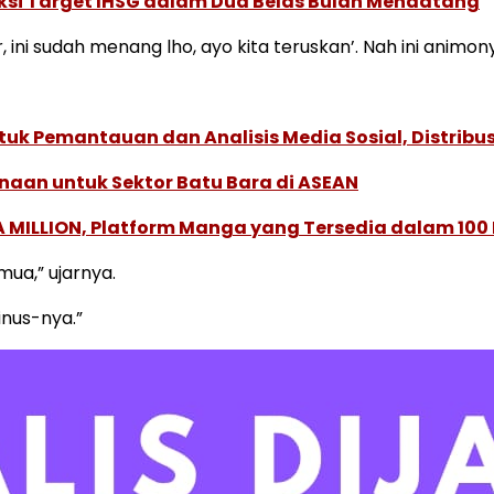
yeksi Target IHSG dalam Dua Belas Bulan Mendatang
ni sudah menang lho, ayo kita teruskan’. Nah ini animon
k Pemantauan dan Analisis Media Sosial, Distribusi
naan untuk Sektor Batu Bara di ASEAN
 MILLION, Platform Manga yang Tersedia dalam 100
ua,” ujarnya.
minus-nya.”