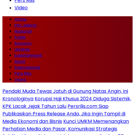
Pers Rilis
Video
Home
Info Jateng
Nasional
Politik
Ekonomi
Lifestyle
Entertainment
Sport
Internasional
Pers Rilis
Video
Pendaki Muda Tewas Jatuh di Gunung Natas Angin, Ini
Kronologinya
Korupsi Haji Khusus 2024 Diduga Sistemik,
KPK Lacak Jejak Tahun Lalu
Persrilis.com Siap
Publikasikan Press Release Anda, Jika Ingin Tampil di
Media Ekonomi dan Bisnis
Kunci UMKM Memenangkan
Perhatian Media dan Pasar, Komunikasi Strategis