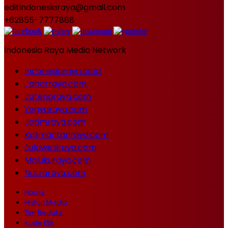
editindonesiaraya@gmail.com
+62855-7777888
Indonesia Raya Media Network
Indonesiaraya.co.id
Jabarraya.com
Jatengraya.com
Yogyaraya.com
Jatimraya.com
Kalimantanraya.com
Sulawesiraya.com
Malukuraya.com
Nusraraya.com
Home
Histori Media
Tim Redaksi
Kode Etik