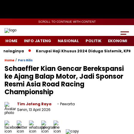
SCROLL TO CONTINUE WITH CONTENT
HOME
INFO JATENG
NASIONAL
POLITIK
EKONOMI
ologinya
Korupsi Haji Khusus 2024 Diduga Sistemik, KPK Laca
/
Home
Pers Rilis
Schaeffler Kian Gencar Berekspansi
ke Ajang Balap Motor, Jadi Sponsor
Resmi Asia Road Racing
Championship
Tim Jateng Raya
- Pewarta
Senin, 13 April 2026