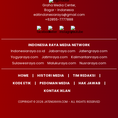
Graha Media Center,
Bogor - Indonesia
editindonesiaraya@gmail.com
+62855-7777888
INDONESIA RAYA MEDIA NETWORK
Indonesiaraya.co.id
Jabarraya.com
Jatengraya.com
Yogyaraya.com
Jatimraya.com
Kalimantanraya.com
Sulawesiraya.com
Malukuraya.com
Nusraraya.com
HOME
HISTORI MEDIA
TIM REDAKSI
KODE ETIK
PEDOMAN MEDIA
HAK JAWAB
KONTAK IKLAN
COPYRIGHT © 2026 JATENGRAYA.COM - ALL RIGHTS RESERVED