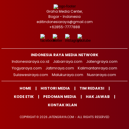
Graha Media Center,
Bogor - Indonesia
editindonesiaraya@gmail.com
+62855-7777888
INDONESIA RAYA MEDIA NETWORK
Indonesiaraya.co.id
Jabarraya.com
Jatengraya.com
Yogyaraya.com
Jatimraya.com
Kalimantanraya.com
Sulawesiraya.com
Malukuraya.com
Nusraraya.com
HOME
HISTORI MEDIA
TIM REDAKSI
KODE ETIK
PEDOMAN MEDIA
HAK JAWAB
KONTAK IKLAN
COPYRIGHT © 2026 JATENGRAYA.COM - ALL RIGHTS RESERVED