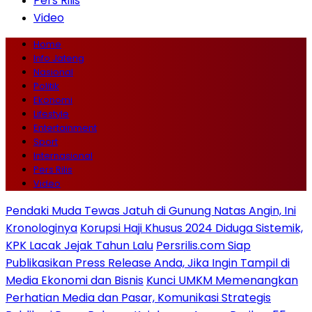
Pers Rilis
Video
Home
Info Jateng
Nasional
Politik
Ekonomi
Lifestyle
Entertainment
Sport
Internasional
Pers Rilis
Video
Pendaki Muda Tewas Jatuh di Gunung Natas Angin, Ini
Kronologinya
Korupsi Haji Khusus 2024 Diduga Sistemik,
KPK Lacak Jejak Tahun Lalu
Persrilis.com Siap
Publikasikan Press Release Anda, Jika Ingin Tampil di
Media Ekonomi dan Bisnis
Kunci UMKM Memenangkan
Perhatian Media dan Pasar, Komunikasi Strategis