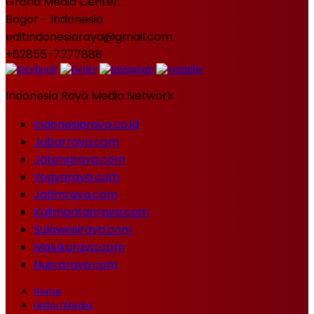
Graha Media Center,
Bogor - Indonesia
editindonesiaraya@gmail.com
+62855-7777888
Indonesia Raya Media Network
Indonesiaraya.co.id
Jabarraya.com
Jatengraya.com
Yogyaraya.com
Jatimraya.com
Kalimantanraya.com
Sulawesiraya.com
Malukuraya.com
Nusraraya.com
Home
Histori Media