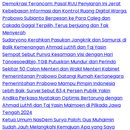
Demokrasi Terancam: Pasal RUU Penyiaran Ini Jerat
Kebebasan Informasi dan Kontrol Ruang Digital Warga.
Prabowo Subianto Berpesan ke Para Caleg dan
Cakada Gagal Terpilih, Terus berjuang dan Tak
Menyerah
Sudaryono Kerahkan Pasukan Jangkrik dan Samurai, di
Balik Kemenangan Ahmad Luthfi dan Taj Yasin
Sempat Sebut Punya Kesamaan Visi dengan Hari
Tanoesoedibjo, TGB Putuskan Mundur dari Perindo
Sekitar 50 Calon Menteri dan Wakil Menteri Kabinet
Pemerintanan Prabowo Datangi Rumah Kertanegara
Pemerintahan Prabowo Mampu Pimpin Indonesia
Lebih Baik, Survei Sebut 83,4 Persen Publik Yakin
Andika Perkasa Nyatakan Optimis Bertarung dengan
Ahmad Luthfi dan Taj Yasin Maimoen di Pilkada Jawa
Tengah 2024
Ketua Umum NasDem Surya Paloh: Gus Muhaimin
Sudah Jauh Melangkahi Kemajuan Apa yang Saya