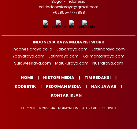
Bogor - Indonesia
editindonesiaraya@gmail.com
+62855-7777888
INDONESIA RAYA MEDIA NETWORK
Indonesiaraya.co.id
Jabarraya.com
Jatengraya.com
Yogyaraya.com
Jatimraya.com
Kalimantanraya.com
Sulawesiraya.com
Malukuraya.com
Nusraraya.com
HOME
HISTORI MEDIA
TIM REDAKSI
KODE ETIK
PEDOMAN MEDIA
HAK JAWAB
KONTAK IKLAN
COPYRIGHT © 2026 JATENGRAYA.COM - ALL RIGHTS RESERVED