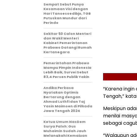
Sempat Sebut Punya
Kesamaan Visi dengan
Hari Tanoesoedibjo, TGB
Putuskan Mundur dari
Perindo
Sekitar 50 Calon Menteri
dan Wakil Menteri
Kabinet Pemerintanan
Prabowo Datangi Rumah
Kertanegara
Pemerintahan Prabowo
Mampu Pimpin Indonesia
Lebih Baik, Survei Sebut
83,4 Persen Publik Yakin
Andika Perkasa
“Karena ingin
Nyatakan Optimis
Tengah,” kata
Bertarung dengan
Ahmad Luthfi dan Taj
Yasin Maimoen di Pilkada
Meskipun adany
Jawa Tengah 2024
menilai masya
Ketua Umum NasDem
sebagai cagub 
Surya Paloh: Gus
Muhaimin Sudah Jauh
“Walaupun ada 
Melangkahi Kemajuan