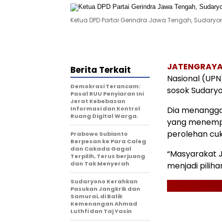
Ketua DPD Partai Gerindra Jawa Tengah, Sudary
JATENGRAY
Berita Terkait
Nasional (UP
Demokrasi Terancam:
sosok Sudaryo
Pasal RUU Penyiaran Ini
Jerat Kebebasan
Informasi dan Kontrol
Dia menanggap
Ruang Digital Warga.
yang menempa
perolehan cuk
Prabowo Subianto
Berpesan ke Para Caleg
dan Cakada Gagal
“Masyarakat 
Terpilih, Terus berjuang
dan Tak Menyerah
menjadi pilih
Sudaryono Kerahkan
Pasukan Jangkrik dan
Samurai, di Balik
Kemenangan Ahmad
Luthfi dan Taj Yasin