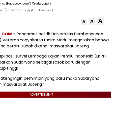
ono. (Facebook.com/@Sudaryono )
A
A
A
A.COM
– Pengamat politik Universitas Pembangunan
N) Veteran Yogyakarta Ludiro Madu mengatakan bahwa
no berarti sudah dikenal masyarakat Jateng.
i hasil survei Lembaga Kajian Pemilu Indonesia (LKPI).
tkan Sudaryono sebagai sosok baru dengan
up tinggi.
Jateng ingin pemimpin yang baru maka Sudaryono
an masyarakat Jateng.”
ADVERTISEMENT