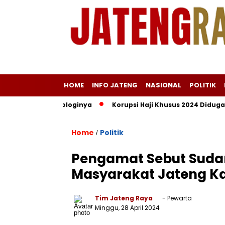
HOME
INFO JATENG
NASIONAL
POLITIK
n, Ini Kronologinya
Korupsi Haji Khusus 2024 Diduga Sistem
Home
Politik
/
Pengamat Sebut Sudar
Masyarakat Jateng Ka
Tim Jateng Raya
- Pewarta
Minggu, 28 April 2024