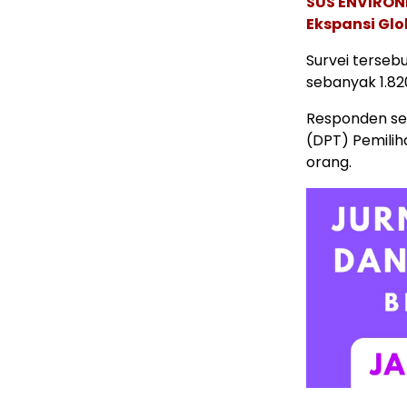
SUS ENVIRONM
Ekspansi Glo
Survei terseb
sebanyak 1.820
Responden seb
(DPT) Pemilih
orang.