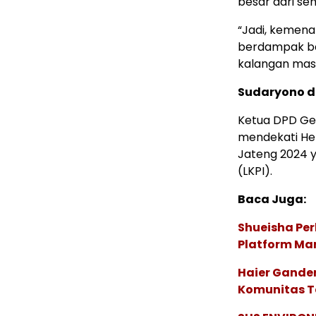
besar dari s
“Jadi, kemena
berdampak ba
kalangan masy
Sudaryono de
Ketua DPD Ge
mendekati Hen
Jateng 2024 y
(LKPI).
Baca Juga:
Shueisha Pe
Platform Ma
Haier Ganden
Komunitas T