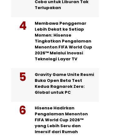
Coba untuk Liburan Tak
Terlupakan
Membawa Penggemar
Lebih Dekat ke Setiap
Momen: Hisense
Tingkatkan Pengalaman
Menonton FIFA World Cup
2026™ Melalui Inovasi
Teknologi Layar TV
Gravity Game Unite Resmi
Buka Open Beta Test
Kedua Ragnarok Zero:
Global untuk PC
Hisense Hadirkan
Pengalaman Menonton
FIFA World Cup 2026™
yang Lebih Seru dan
Imersif dari Rumah