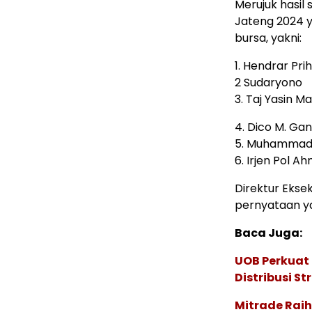
Merujuk hasil 
Jateng 2024 y
bursa, yakni:
1. Hendrar Pri
2 Sudaryono
3. Taj Yasin
4. Dico M. Ga
5. Muhammad Y
6. Irjen Pol A
Direktur Ekse
pernyataan ya
Baca Juga:
UOB Perkuat
Distribusi St
Mitrade Raih