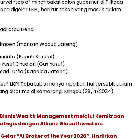
survei “top of mind” bakal calon gubernur di Pilkada
ang digelar LKPI, berikut tokoh yang masuk dalam
hadi atau Hendi
 Maimoen (mantan Wagub Jateng)
ninduto (Bupati Kendal)
usuf Chudlori (Gus Yusuf)
hmad Lutfie (Kapolda Jateng).
kutif LKPI Tobu Lubis menyampaikan hal tersebit dalam
ng diterima di Semarang, Minggu (28/4/2024).
 Bisnis Wealth Management melalui Kemitraan
rategis dengan Allianz Global Investors
 Gelar “AI Broker of the Year 2026”, Hadirkan