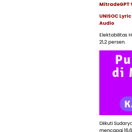
MitradeGPT V
UNISOC Lyri
Audio
Elektabilitas
21,2 persen.
Diikuti Sudar
mencapai 16,6