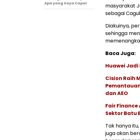
Apa yang Saya Capai
masyarakat J
sebagai Cagub 
Diakuinya, pe
sehingga menj
memenangkan 
Baca Juga:
Huawei Jadi
Cision Raih
Pemantauan d
dan AEO
Fair Financ
Sektor Batu 
Tak hanya itu
juga akan be