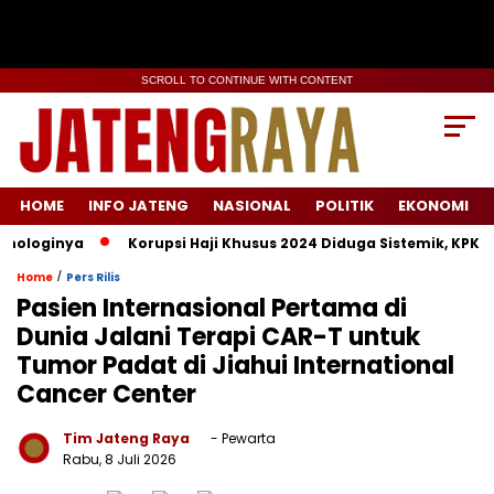
SCROLL TO CONTINUE WITH CONTENT
HOME
INFO JATENG
NASIONAL
POLITIK
EKONOMI
loginya
Korupsi Haji Khusus 2024 Diduga Sistemik, KPK Lacak
/
Home
Pers Rilis
Pasien Internasional Pertama di
Dunia Jalani Terapi CAR-T untuk
Tumor Padat di Jiahui International
Cancer Center
Tim Jateng Raya
- Pewarta
Rabu, 8 Juli 2026