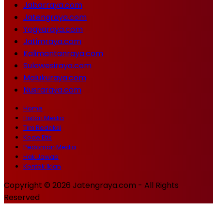
Jabarraya.com
Jatengraya.com
Yogyaraya.com
Jatimraya.com
Kalimantanraya.com
Sulawesiraya.com
Malukuraya.com
Nusraraya.com
Home
Histori Media
Tim Redaksi
Kode Etik
Pedoman Media
Hak Jawab
Kontak Iklan
Copyright © 2026 Jatengraya.com - All Rights
Reserved