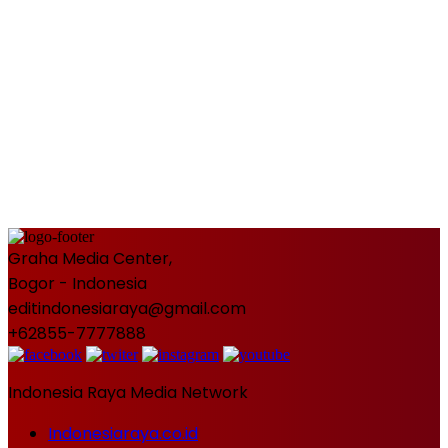
Graha Media Center,
Bogor - Indonesia
editindonesiaraya@gmail.com
+62855-7777888
Indonesia Raya Media Network
Indonesiaraya.co.id