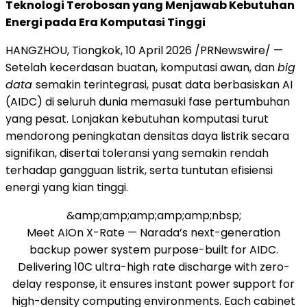
Teknologi Terobosan yang Menjawab Kebutuhan
Energi pada Era Komputasi Tinggi
HANGZHOU, Tiongkok
,
10 April 2026
/PRNewswire/ —
Setelah kecerdasan buatan, komputasi awan, dan
big
data
semakin terintegrasi, pusat data berbasiskan AI
(AIDC) di seluruh dunia memasuki fase pertumbuhan
yang pesat. Lonjakan kebutuhan komputasi turut
mendorong peningkatan densitas daya listrik secara
signifikan, disertai toleransi yang semakin rendah
terhadap gangguan listrik, serta tuntutan efisiensi
energi yang kian tinggi.
&amp;amp;amp;amp;amp;nbsp;
Meet AIOn X-Rate — Narada’s next-generation
backup power system purpose-built for AIDC.
Delivering 10C ultra-high rate discharge with zero-
delay response, it ensures instant power support for
high-density computing environments. Each cabinet