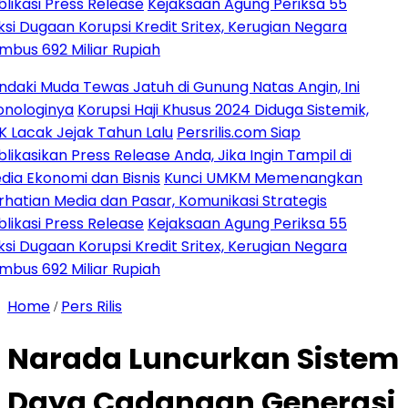
i Press Release
Kejaksaan Agung Periksa 55
gaan Korupsi Kredit Sritex, Kerugian Negara
92 Miliar Rupiah
Muda Tewas Jatuh di Gunung Natas Angin, Ini
ginya
Korupsi Haji Khusus 2024 Diduga Sistemik,
k Jejak Tahun Lalu
Persrilis.com Siap
ikan Press Release Anda, Jika Ingin Tampil di
onomi dan Bisnis
Kunci UMKM Memenangkan
n Media dan Pasar, Komunikasi Strategis
i Press Release
Kejaksaan Agung Periksa 55
gaan Korupsi Kredit Sritex, Kerugian Negara
92 Miliar Rupiah
Home
Pers Rilis
/
Narada Luncurkan Sistem
Daya Cadangan Generasi