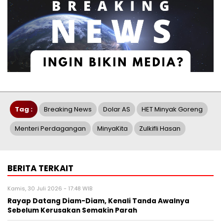
Tag :
Breaking News
Dolar AS
HET Minyak Goreng
Menteri Perdagangan
MinyaKita
Zulkifli Hasan
BERITA TERKAIT
Kamis, 30 Juli 2026 - 17:48 WIB
Rayap Datang Diam-Diam, Kenali Tanda Awalnya
Sebelum Kerusakan Semakin Parah