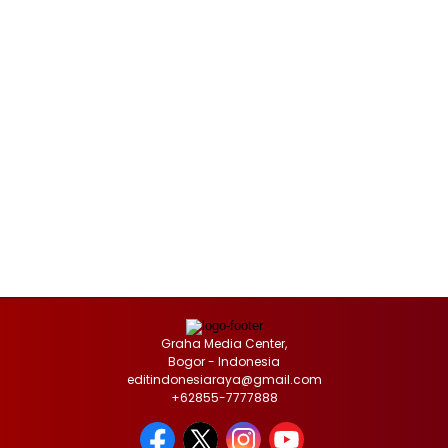
Graha Media Center,
Bogor - Indonesia
editindonesiaraya@gmail.com
+62855-7777888