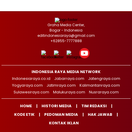
Graha Media Center,
Bogor - Indonesia
editindonesiaraya@gmail.com
+62855-7777888
INDONESIA RAYA MEDIA NETWORK
Indonesiaraya.co.id
Jabarraya.com
Jatengraya.com
Yogyaraya.com
Jatimraya.com
Kalimantanraya.com
Sulawesiraya.com
Malukuraya.com
Nusraraya.com
HOME
HISTORI MEDIA
TIM REDAKSI
KODE ETIK
PEDOMAN MEDIA
HAK JAWAB
KONTAK IKLAN