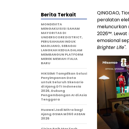
QINGDAO, Tion
Berita Terkait
peralatan ele
MONDEVITA
meluncurkan m
MENGAKUISISI SAHAM
2026™. Lewat 
MAYORITAS DI
UNDERSCORE DISTRICT,
emosional sep
PERUSAHAAN INDUK
MAGLIANO, SEBAGAI
Brighter Life"
.
LANGKAH KEDUA DALAM
MEMBANGUN PLATFORM
MEREK MEWAH ITALIA
BARU
HIKSEMI Tampilkan Solusi
Penyimpanan Data
untuk Seluruh Skenario
di Ajang DTI Indonesia
2026, Dukung
Pengembangan AI di Asia
Tenggara
Huawei Jadi Mitra bagi
Ajang GSMA M360 ASEAN
2026
Cision Raih MarTech