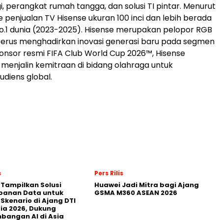
i, perangkat rumah tangga, dan solusi TI pintar. Menurut
 penjualan TV Hisense ukuran 100 inci dan lebih berada
No.1 dunia (2023-2025). Hisense merupakan pelopor RGB
terus menghadirkan inovasi generasi baru pada segmen
sponsor resmi FIFA Club World Cup 2026™, Hisense
enjalin kemitraan di bidang olahraga untuk
diens global.
s
Pers Rilis
 Tampilkan Solusi
Huawei Jadi Mitra bagi Ajang
panan Data untuk
GSMA M360 ASEAN 2026
 Skenario di Ajang DTI
ia 2026, Dukung
angan AI di Asia