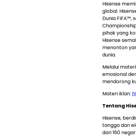
Hisense memil
global. Hisens
Dunia FIFA™, 
Championship,
pihak yang kon
Hisense sema
menonton yang
dunia.
Melalui mater
emosional den
mendorong kual
Materi iklan:
h
Tentang His
Hisense, berd
tangga dan el
dari 160 nega