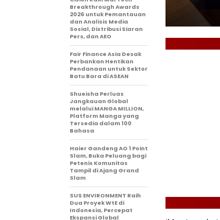
Breakthrough Awards
2026 untuk Pemantauan
dan Analisis Media
Sosial, Distribusi Siaran
Pers, dan AEO
Fair Finance Asia Desak
Perbankan Hentikan
Pendanaan untuk Sektor
Batu Bara di ASEAN
Shueisha Perluas
Jangkauan Global
melalui MANGA MILLION,
Platform Manga yang
Tersedia dalam 100
Bahasa
Haier Gandeng AO 1 Point
Slam, Buka Peluang bagi
Petenis Komunitas
Tampil di Ajang Grand
Slam
SUS ENVIRONMENT Raih
Dua Proyek WtE di
Indonesia, Percepat
Ekspansi Global