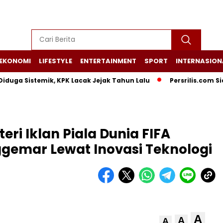
EKONOMI
LIFESTYLE
ENTERTAINMENT
SPORT
INTERNASION
a Sistemik, KPK Lacak Jejak Tahun Lalu
Persrilis.com Siap P
ri Iklan Piala Dunia FIFA
gemar Lewat Inovasi Teknologi
A
A
A