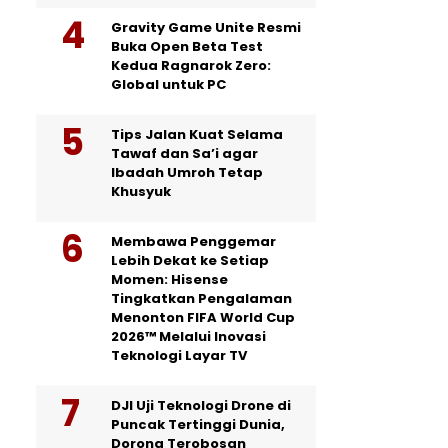
Gravity Game Unite Resmi
Buka Open Beta Test
Kedua Ragnarok Zero:
Global untuk PC
Tips Jalan Kuat Selama
Tawaf dan Sa’i agar
Ibadah Umroh Tetap
Khusyuk
Membawa Penggemar
Lebih Dekat ke Setiap
Momen: Hisense
Tingkatkan Pengalaman
Menonton FIFA World Cup
2026™ Melalui Inovasi
Teknologi Layar TV
DJI Uji Teknologi Drone di
Puncak Tertinggi Dunia,
Dorong Terobosan