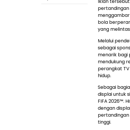
Iklan tersebu
pertandingan 
menggambarka
bola berpera
yang melintasi
Melalui pende
sebagai spon
menarik bagi 
mendukung rep
perangkat TV 
hidup.
Sebagai bagi
displai untuk 
FIFA 2026™. 
dengan displa
pertandingan 
tinggi.