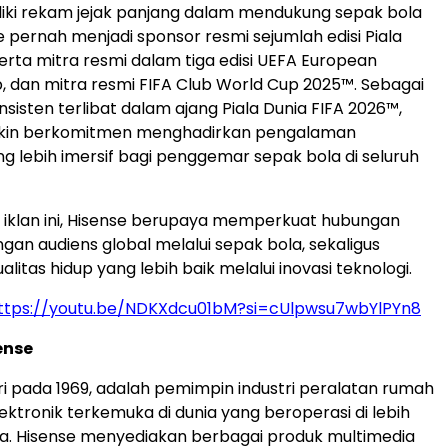
iki rekam jejak panjang dalam mendukung sepak bola
e pernah menjadi sponsor resmi sejumlah edisi Piala
serta mitra resmi dalam tiga edisi UEFA European
 dan mitra resmi FIFA Club World Cup 2025™. Sebagai
sisten terlibat dalam ajang Piala Dunia FIFA 2026™,
kin berkomitmen menghadirkan pengalaman
 lebih imersif bagi penggemar sepak bola di seluruh
i iklan ini, Hisense berupaya memperkuat hubungan
gan audiens global melalui sepak bola, sekaligus
itas hidup yang lebih baik melalui inovasi teknologi.
ttps://youtu.be/NDKXdcu01bM?si=cUlpwsu7wbYlPYn8
ense
iri pada 1969, adalah pemimpin industri peralatan rumah
ektronik terkemuka di dunia yang beroperasi di lebih
ra. Hisense menyediakan berbagai produk multimedia