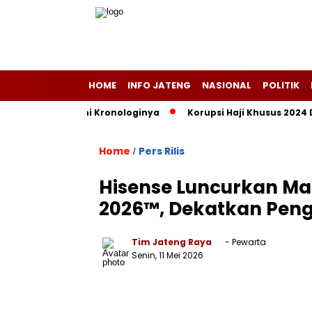
HOME
INFO JATENG
NASIONAL
POLITIK
tas Angin, Ini Kronologinya
Korupsi Haji Khusus 2024 Didug
Home
Pers Rilis
/
Hisense Luncurkan Mate
2026™, Dekatkan Peng
Tim Jateng Raya
- Pewarta
Senin, 11 Mei 2026