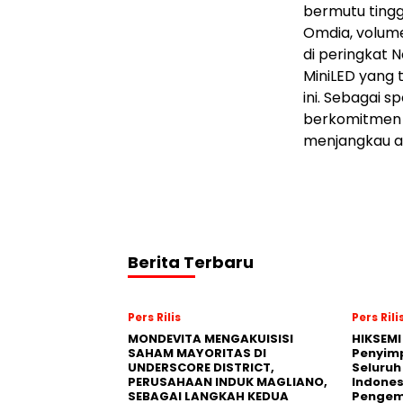
bermutu tingg
Omdia, volume
di peringkat 
MiniLED yang 
ini. Sebagai 
berkomitmen m
menjangkau au
Berita Terbaru
Pers Rilis
Pers Rili
MONDEVITA MENGAKUISISI
HIKSEMI
SAHAM MAYORITAS DI
Penyim
UNDERSCORE DISTRICT,
Seluruh
PERUSAHAAN INDUK MAGLIANO,
Indones
SEBAGAI LANGKAH KEDUA
Pengemb