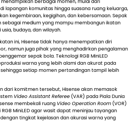
t menampilkan berbagai momen, mulai dari
di lapangan komunitas hingga suasana ruang keluarga,
n kegembiraan, kegigihan, dan kebersamaan. Sepak
n sebagai medium yang mampu membangun ikatan
 usia, budaya, dan wilayah.
katan ini, Hisense tidak hanya menempatkan diri
sor, namun juga pihak yang menghadirkan pengalaman
penggemar sepak bola. Teknologi RGB MiniLED
roduksi warna yang lebih alami dan akurat pada
sehingga setiap momen pertandingan tampil lebih
an dari komitmen tersebut, Hisense akan memasok
sistem
Video Assistant Referee
(VAR) pada Piala Dunia
Hisense membekali ruang
Video Operation Room
(VOR)
i RGB MiniLED agar wasit dapat meninjau tayangan
dengan tingkat kejelasan dan akurasi warna yang