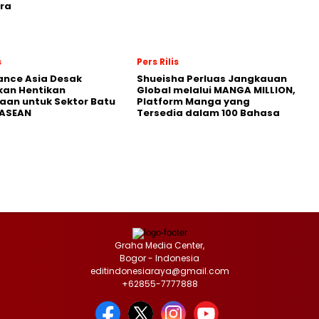
ra
s
Pers Rilis
nance Asia Desak
Shueisha Perluas Jangkauan
kan Hentikan
Global melalui MANGA MILLION,
an untuk Sektor Batu
Platform Manga yang
 ASEAN
Tersedia dalam 100 Bahasa
Graha Media Center,
Bogor - Indonesia
editindonesiaraya@gmail.com
+62855-7777888