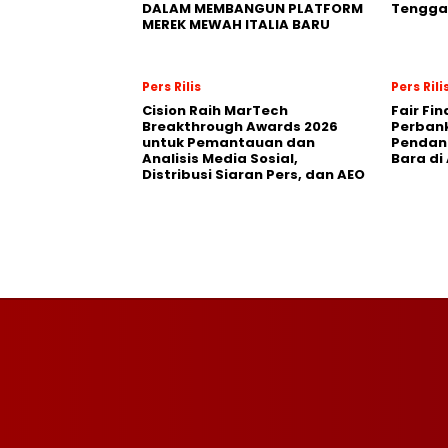
DALAM MEMBANGUN PLATFORM
Tengga
MEREK MEWAH ITALIA BARU
Pers Rilis
Pers Rili
Cision Raih MarTech
Fair Fi
Breakthrough Awards 2026
Perban
untuk Pemantauan dan
Pendana
Analisis Media Sosial,
Bara di
Distribusi Siaran Pers, dan AEO