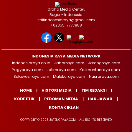
Graha Media Center,
Bogor - Indonesia
editindonesiaraya@gmail.com
+62855-7777888
INDONESIA RAYA MEDIA NETWORK
Indonesiaraya.co.id
Jabarraya.com
Jatengraya.com
Yogyaraya.com
Jatimraya.com
Kalimantanraya.com
Sulawesiraya.com
Malukuraya.com
Nusraraya.com
HOME
HISTORI MEDIA
TIM REDAKSI
KODE ETIK
PEDOMAN MEDIA
HAK JAWAB
KONTAK IKLAN
COPYRIGHT © 2026 JATENGRAYA.COM - ALL RIGHTS RESERVED