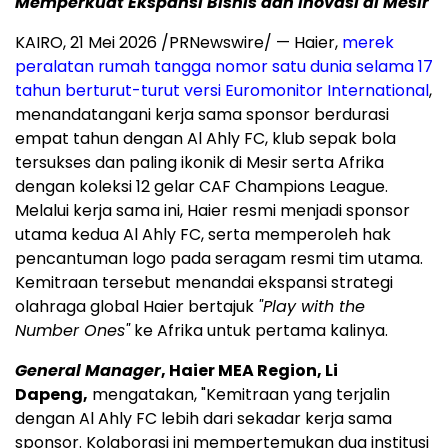
Memperkuat Ekspansi Bisnis dan Inovasi di Mesir
KAIRO, 21 Mei 2026 /PRNewswire/ — Haier,
merek
peralatan rumah tangga nomor satu dunia selama 17
tahun berturut-turut versi Euromonitor International
,
menandatangani kerja sama sponsor berdurasi
empat tahun dengan Al Ahly FC, klub sepak bola
tersukses dan paling ikonik di Mesir serta Afrika
dengan koleksi 12 gelar CAF Champions League.
Melalui kerja sama ini, Haier resmi menjadi sponsor
utama kedua Al Ahly FC, serta memperoleh hak
pencantuman logo pada seragam resmi tim utama.
Kemitraan tersebut menandai ekspansi strategi
olahraga global Haier bertajuk
"Play with the
Number Ones"
ke Afrika untuk pertama kalinya.
General Manager
, Haier MEA Region, Li
Dapeng,
mengatakan, "Kemitraan yang terjalin
dengan Al Ahly FC lebih dari sekadar kerja sama
sponsor. Kolaborasi ini mempertemukan dua institusi