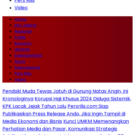
Pers Rilis
Video
Home
Info Jateng
Nasional
Politik
Ekonomi
Lifestyle
Entertainment
Sport
Internasional
Pers Rilis
Video
Pendaki Muda Tewas Jatuh di Gunung Natas Angin, Ini
Kronologinya
Korupsi Haji Khusus 2024 Diduga Sistemik,
KPK Lacak Jejak Tahun Lalu
Persrilis.com Siap
Publikasikan Press Release Anda, Jika Ingin Tampil di
Media Ekonomi dan Bisnis
Kunci UMKM Memenangkan
Perhatian Media dan Pasar, Komunikasi Strategis