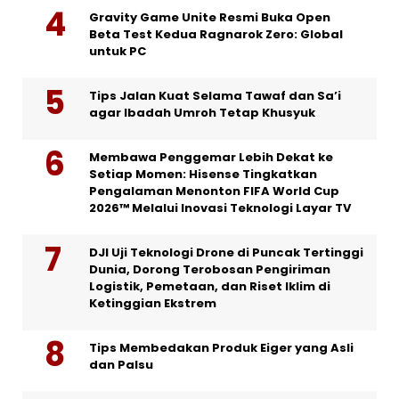
Gravity Game Unite Resmi Buka Open
Beta Test Kedua Ragnarok Zero: Global
untuk PC
Tips Jalan Kuat Selama Tawaf dan Sa’i
agar Ibadah Umroh Tetap Khusyuk
Membawa Penggemar Lebih Dekat ke
Setiap Momen: Hisense Tingkatkan
Pengalaman Menonton FIFA World Cup
2026™ Melalui Inovasi Teknologi Layar TV
DJI Uji Teknologi Drone di Puncak Tertinggi
Dunia, Dorong Terobosan Pengiriman
Logistik, Pemetaan, dan Riset Iklim di
Ketinggian Ekstrem
Tips Membedakan Produk Eiger yang Asli
dan Palsu