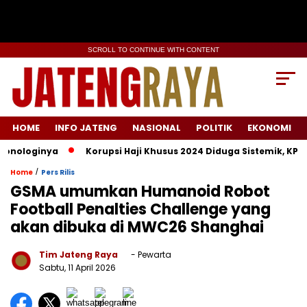
SCROLL TO CONTINUE WITH CONTENT
HOME
INFO JATENG
NASIONAL
POLITIK
EKONOMI
ologinya
Korupsi Haji Khusus 2024 Diduga Sistemik, KPK Lac
/
Home
Pers Rilis
GSMA umumkan Humanoid Robot
Football Penalties Challenge yang
akan dibuka di MWC26 Shanghai
Tim Jateng Raya
- Pewarta
Sabtu, 11 April 2026