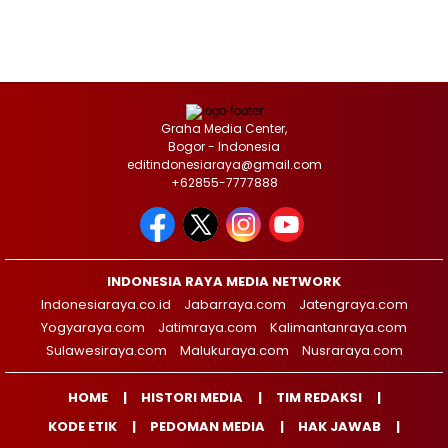
Graha Media Center,
Bogor - Indonesia
editindonesiaraya@gmail.com
+62855-7777888
INDONESIA RAYA MEDIA NETWORK
Indonesiaraya.co.id
Jabarraya.com
Jatengraya.com
Yogyaraya.com
Jatimraya.com
Kalimantanraya.com
Sulawesiraya.com
Malukuraya.com
Nusraraya.com
HOME
HISTORI MEDIA
TIM REDAKSI
KODE ETIK
PEDOMAN MEDIA
HAK JAWAB