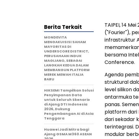
TAIPEI, 14 Mei
Berita Terkait
("Fourier"), 
MONDEVITA
infrastruktur 
MENGAKUISISI SAHAM
memamerkan a
MAYORITAS DI
UNDERSCORE DISTRICT,
bersama Intel
PERUSAHAAN INDUK
MAGLIANO, SEBAGAI
Conference.
LANGKAH KEDUA DALAM
MEMBANGUN PLATFORM
Agenda pemba
MEREK MEWAH ITALIA
BARU
struktural dal
level silikon
HIKSEMI Tampilkan Solusi
Penyimpanan Data
antarmuka te
untuk Seluruh Skenario
panas. Sement
di Ajang DTI Indonesia
2026, Dukung
platform dari
Pengembangan AI di Asia
Tenggara
dari sekadar 
terintegrasi. 
Huawei Jadi Mitra bagi
modular berb
Ajang GSMA M360 ASEAN
2026