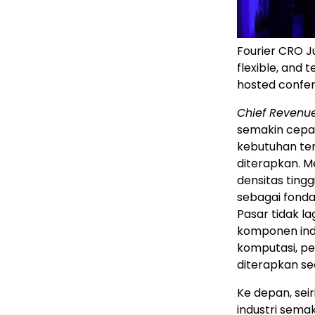
Fourier CRO J
flexible, and 
hosted confer
Chief Revenue
semakin cepat
kebutuhan ter
diterapkan. Me
densitas ting
sebagai fonda
Pasar tidak 
komponen indi
komputasi, pe
diterapkan se
Ke depan, sei
industri sema