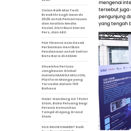
mengenai inte
tersebut juga
Cision Raih MarTech
Breakthrough Awards
pengunjung dap
2026 untuk Pemantauan
yang tengah b
dan Analisis Media
Sosial, Distribusi Siaran
Pers, dan AEO
Fair Finance Asia Desak
Perbankan Hentikan
Pendanaan untuk Sektor
Batu Bara di ASEAN
Shueisha Perluas
Jangkauan Global
melalui MANGA MILLION,
Platform Manga yang
Tersedia dalam 100
Bahasa
Haier Gandeng AO 1 Point
Slam, Buka Peluang bagi
Petenis Komunitas
Tampil di Ajang Grand
Slam
SUS ENVIRONMENT Raih