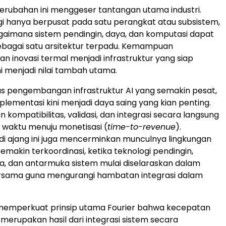
 perubahan ini menggeser tantangan utama industri.
agi hanya berpusat pada satu perangkat atau subsistem,
aimana sistem pendingin, daya, dan komputasi dapat
sebagai satu arsitektur terpadu. Kemampuan
 inovasi termal menjadi infrastruktur yang siap
ni menjadi nilai tambah utama.
lus pengembangan infrastruktur AI yang semakin pesat,
lementasi kini menjadi daya saing yang kian penting.
kompatibilitas, validasi, dan integrasi secara langsung
waktu menuju monetisasi (
time-to-revenue
).
i ajang ini juga mencerminkan munculnya lingkungan
semakin terkoordinasi, ketika teknologi pendingin,
ya, dan antarmuka sistem mulai diselaraskan dalam
rsama guna mengurangi hambatan integrasi dalam
 memperkuat prinsip utama Fourier bahwa kecepatan
merupakan hasil dari integrasi sistem secara