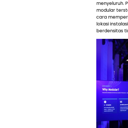
menyeluruh. Pr
modular terst
cara memperc
lokasi instal
berdensitas ti