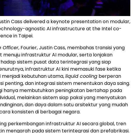
ustin Cass delivered a keynote presentation on modular,
technology-agnostic AI infrastructure at the Intel co-
ence in Taipei.
 Officer
, Fourier, Justin Cass, membahas transisi yang
 menuju infrastruktur AI modular, serta lonjakan
hadap sistem pusat data terintegrasi yang siap
nurutnya, infrastruktur AI kini memasuki fase ketika
gi menjadi kebutuhan utama,
liquid cooling
berperan
si penting, dan integrasi sistem menentukan daya saing.
lagi hanya membutuhkan peningkatan bertahap pada
vidual, melainkan sistem siap pakai yang menyatukan
ndinginan, dan daya dalam satu arsitektur yang mudah
cara konsisten di berbagai negara.
ring perkembangan infrastruktur AI secara global, tren
kin mengarah pada sistem terintegrasi dan prefabrikasi.