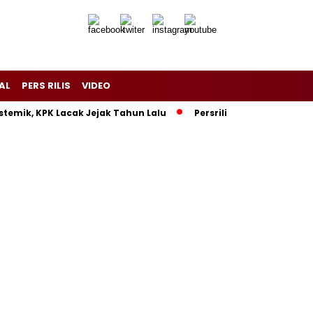
AL
PERS RILIS
VIDEO
stemik, KPK Lacak Jejak Tahun Lalu
Persrilis.com Siap Publi