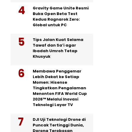
Gravity Game Unite Resmi
Buka Open Beta Test
Kedua Ragnarok Zero:
Global untuk PC
Tips Jalan Kuat Selama
Tawaf dan Sa’i agar
Ibadah Umroh Tetap
Khusyuk
Membawa Penggemar
Lebih Dekat ke Setiap
Momen: Hisense
Tingkatkan Pengalaman
Menonton FIFA World Cup
2026™ Melalui Inovasi
Teknologi Layar TV
DJI Uji Teknologi Drone di
Puncak Tertinggi Dunia,
Dorong Terobosan