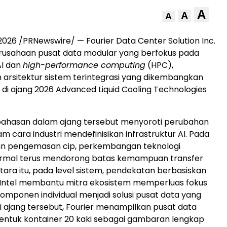
A
A
A
 2026 /PRNewswire/ — Fourier Data Center Solution Inc.
perusahaan pusat data modular yang berfokus pada
AI dan
high-performance computing
(HPC),
rsitektur sistem terintegrasi yang dikembangkan
 di ajang 2026 Advanced Liquid Cooling Technologies
hasan dalam ajang tersebut menyoroti perubahan
am cara industri mendefinisikan infrastruktur AI. Pada
 dan pengemasan cip, perkembangan teknologi
rmal terus mendorong batas kemampuan transfer
ara itu, pada level sistem, pendekatan berbasiskan
 Intel membantu mitra ekosistem memperluas fokus
komponen individual menjadi solusi pusat data yang
Di ajang tersebut, Fourier menampilkan pusat data
entuk kontainer 20 kaki sebagai gambaran lengkap