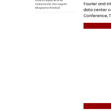
Dua Proyek WtE di
Fourier and In
Indonesia, Percepat
Ekspansi Global
data center c
Conference, T