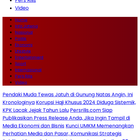
Pers Rilis
Video
Home
Info Jateng
Nasional
Politik
Ekonomi
Lifestyle
Entertainment
Sport
Internasional
Pers Rilis
Video
Pendaki Muda Tewas Jatuh di Gunung Natas Angin, Ini
Kronologinya
Korupsi Haji Khusus 2024 Diduga Sistemik,
KPK Lacak Jejak Tahun Lalu
Persrilis.com Siap
Publikasikan Press Release Anda, Jika Ingin Tampil di
Media Ekonomi dan Bisnis
Kunci UMKM Memenangkan
Perhatian Media dan Pasar, Komunikasi Strategis