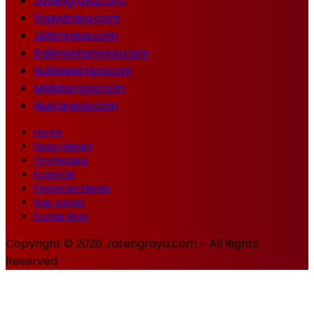
Jatengraya.com
Yogyaraya.com
Jatimraya.com
Kalimantanraya.com
Sulawesiraya.com
Malukuraya.com
Nusraraya.com
Home
Histori Media
Tim Redaksi
Kode Etik
Pedoman Media
Hak Jawab
Kontak Iklan
Copyright © 2026 Jatengraya.com - All Rights
Reserved