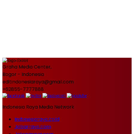
Graha Media Center,
Bogor - Indonesia
editindonesiaraya@gmail.com
+62855-7777888
Indonesia Raya Media Network
Indonesiaraya.co.id
Jabarraya.com