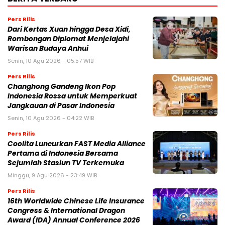
Pers Rilis
Dari Kertas Xuan hingga Desa Xidi,
Rombongan Diplomat Menjelajahi
Warisan Budaya Anhui
Senin, 10 Agu 2026 - 05:57 WIB
Pers Rilis
Changhong Gandeng Ikon Pop
Indonesia Rossa untuk Memperkuat
Jangkauan di Pasar Indonesia
Senin, 10 Agu 2026 - 04:22 WIB
Pers Rilis
Coolita Luncurkan FAST Media Alliance
Pertama di Indonesia Bersama
Sejumlah Stasiun TV Terkemuka
Minggu, 9 Agu 2026 - 23:49 WIB
Pers Rilis
16th Worldwide Chinese Life Insurance
Congress & International Dragon
Award (IDA) Annual Conference 2026