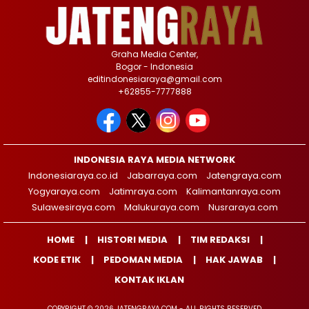
Graha Media Center,
Bogor - Indonesia
editindonesiaraya@gmail.com
+62855-7777888
INDONESIA RAYA MEDIA NETWORK
Indonesiaraya.co.id
Jabarraya.com
Jatengraya.com
Yogyaraya.com
Jatimraya.com
Kalimantanraya.com
Sulawesiraya.com
Malukuraya.com
Nusraraya.com
HOME
HISTORI MEDIA
TIM REDAKSI
KODE ETIK
PEDOMAN MEDIA
HAK JAWAB
KONTAK IKLAN
COPYRIGHT © 2026 JATENGRAYA.COM - ALL RIGHTS RESERVED