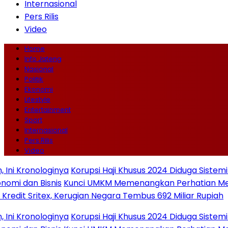
Internasional
Pers Rilis
Video
Home
Info Jateng
Nasional
Politik
Ekonomi
Lifestyle
Entertainment
Sport
Internasional
Pers Rilis
Video
nologinya
Korupsi Haji Khusus 2024 Diduga Sistemik, KPK L
 Bisnis
Kunci UMKM Memenangkan Perhatian Media dan Pas
ritex, Kerugian Negara Tembus 692 Miliar Rupiah
nologinya
Korupsi Haji Khusus 2024 Diduga Sistemik, KPK L