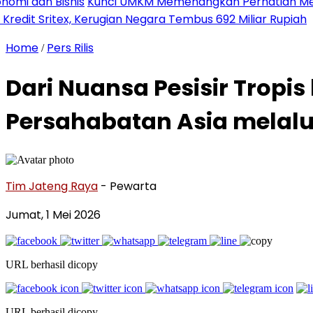
 Bisnis
Kunci UMKM Memenangkan Perhatian Media dan Pas
ritex, Kerugian Negara Tembus 692 Miliar Rupiah
Home
Pers Rilis
/
Dari Nuansa Pesisir Tropi
Persahabatan Asia melalu
Tim Jateng Raya
- Pewarta
Jumat, 1 Mei 2026
URL berhasil dicopy
URL berhasil dicopy