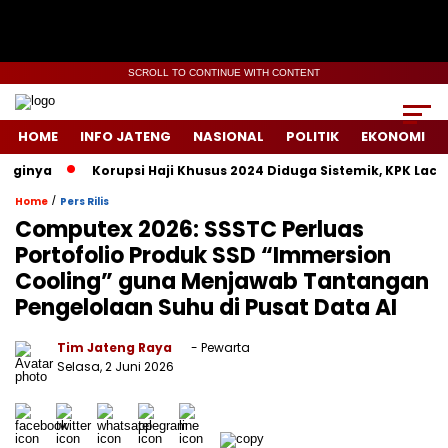
SCROLL TO CONTINUE WITH CONTENT
HOME
INFO JATENG
NASIONAL
POLITIK
EKONOMI
inya
Korupsi Haji Khusus 2024 Diduga Sistemik, KPK Lacak Je
/
Home
Pers Rilis
Computex 2026: SSSTC Perluas
Portofolio Produk SSD “Immersion
Cooling” guna Menjawab Tantangan
Pengelolaan Suhu di Pusat Data AI
Tim Jateng Raya
- Pewarta
Selasa, 2 Juni 2026