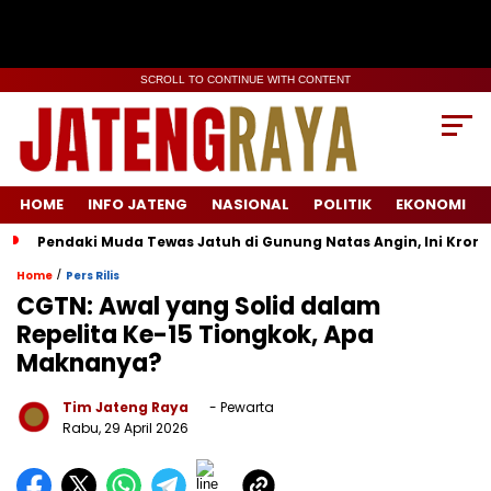
SCROLL TO CONTINUE WITH CONTENT
HOME
INFO JATENG
NASIONAL
POLITIK
EKONOMI
Pendaki Muda Tewas Jatuh di Gunung Natas Angin, Ini Kron
/
Home
Pers Rilis
CGTN: Awal yang Solid dalam
Repelita Ke-15 Tiongkok, Apa
Maknanya?
Tim Jateng Raya
- Pewarta
Rabu, 29 April 2026