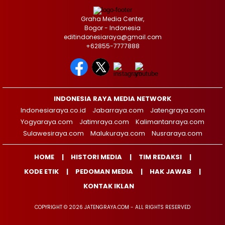
Graha Media Center,
Bogor - Indonesia
editindonesiaraya@gmail.com
+62855-7777888
INDONESIA RAYA MEDIA NETWORK
Indonesiaraya.co.id
Jabarraya.com
Jatengraya.com
Yogyaraya.com
Jatimraya.com
Kalimantanraya.com
Sulawesiraya.com
Malukuraya.com
Nusraraya.com
HOME
HISTORI MEDIA
TIM REDAKSI
KODE ETIK
PEDOMAN MEDIA
HAK JAWAB
KONTAK IKLAN
COPYRIGHT © 2026 JATENGRAYA.COM - ALL RIGHTS RESERVED