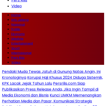
Pers Rilis
Video
Home
Info Jateng
Nasional
Politik
Ekonomi
Lifestyle
Entertainment
Sport
Internasional
Pers Rilis
Video
Pendaki Muda Tewas Jatuh di Gunung Natas Angin, Ini
Kronologinya
Korupsi Haji Khusus 2024 Diduga Sistemik,
KPK Lacak Jejak Tahun Lalu
Persrilis.com Siap
Publikasikan Press Release Anda, Jika Ingin Tampil di
Media Ekonomi dan Bisnis
Kunci UMKM Memenangkan
Perhatian Media dan Pasar, Komunikasi Strategis