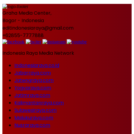
Graha Media Center,
Bogor - Indonesia
editindonesiaraya@gmail.com
+62855-7777888
Indonesia Raya Media Network
Indonesiaraya.co.id
Jabarraya.com
Jatengraya.com
Yogyaraya.com
Jatimraya.com
Kalimantanraya.com
Sulawesiraya.com
Malukuraya.com
Nusraraya.com