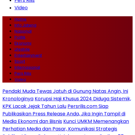
Pers Rilis
Video
Home
Info Jateng
Nasional
Politik
Ekonomi
Lifestyle
Entertainment
Sport
Internasional
Pers Rilis
Video
Pendaki Muda Tewas Jatuh di Gunung Natas Angin, Ini
Kronologinya
Korupsi Haji Khusus 2024 Diduga Sistemik,
KPK Lacak Jejak Tahun Lalu
Persrilis.com Siap
Publikasikan Press Release Anda, Jika Ingin Tampil di
Media Ekonomi dan Bisnis
Kunci UMKM Memenangkan
Perhatian Media dan Pasar, Komunikasi Strategis