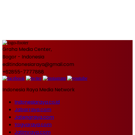
Graha Media Center,
Bogor - Indonesia
editindonesiaraya@gmail.com
+62855-7777888
Indonesia Raya Media Network
Indonesiaraya.co.id
Jabarraya.com
Jatengraya.com
Yogyaraya.com
Jatimraya.com