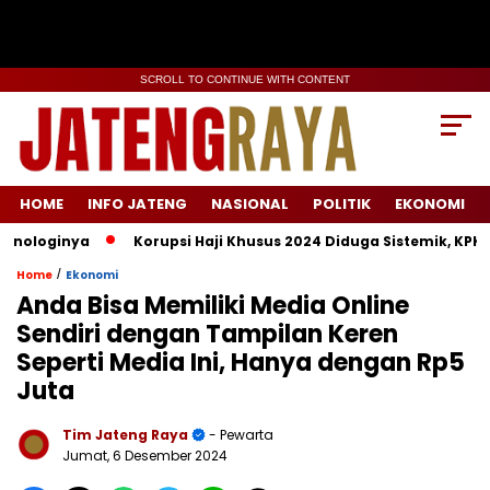
SCROLL TO CONTINUE WITH CONTENT
HOME
INFO JATENG
NASIONAL
POLITIK
EKONOMI
ologinya
Korupsi Haji Khusus 2024 Diduga Sistemik, KPK Laca
/
Home
Ekonomi
Anda Bisa Memiliki Media Online
Sendiri dengan Tampilan Keren
Seperti Media Ini, Hanya dengan Rp5
Juta
Tim Jateng Raya
- Pewarta
Jumat, 6 Desember 2024