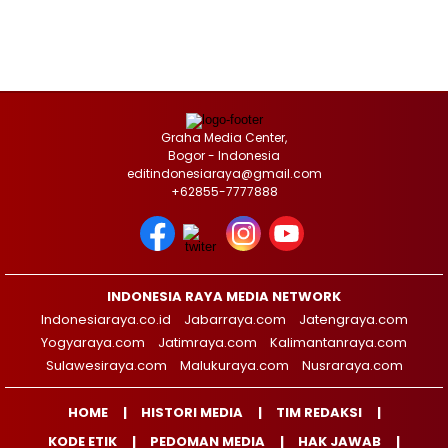
Graha Media Center,
Bogor - Indonesia
editindonesiaraya@gmail.com
+62855-7777888
INDONESIA RAYA MEDIA NETWORK
Indonesiaraya.co.id
Jabarraya.com
Jatengraya.com
Yogyaraya.com
Jatimraya.com
Kalimantanraya.com
Sulawesiraya.com
Malukuraya.com
Nusraraya.com
HOME
HISTORI MEDIA
TIM REDAKSI
KODE ETIK
PEDOMAN MEDIA
HAK JAWAB