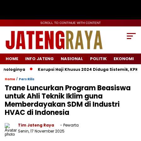
SCROLL TO CONTINUE WITH CONTENT
HOME
INFO JATENG
NASIONAL
POLITIK
EKONOMI
loginya
Korupsi Haji Khusus 2024 Diduga Sistemik, KPK Lacak
/
Home
Pers Rilis
Trane Luncurkan Program Beasiswa
untuk Ahli Teknik Iklim guna
Memberdayakan SDM di Industri
HVAC di Indonesia
Tim Jateng Raya
- Pewarta
Senin, 17 November 2025