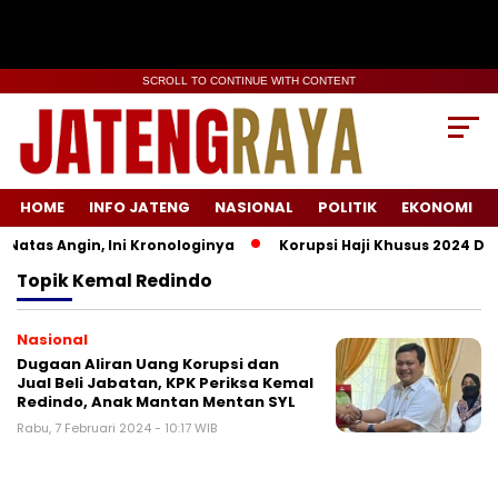
SCROLL TO CONTINUE WITH CONTENT
HOME
INFO JATENG
NASIONAL
POLITIK
EKONOMI
atas Angin, Ini Kronologinya
Korupsi Haji Khusus 2024 Didu
Topik
Kemal Redindo
Nasional
Dugaan Aliran Uang Korupsi dan
Jual Beli Jabatan, KPK Periksa Kemal
Redindo, Anak Mantan Mentan SYL
Rabu, 7 Februari 2024 - 10:17 WIB