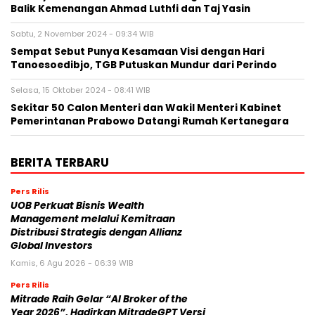
Balik Kemenangan Ahmad Luthfi dan Taj Yasin
Sabtu, 2 November 2024 - 09:34 WIB
Sempat Sebut Punya Kesamaan Visi dengan Hari
Tanoesoedibjo, TGB Putuskan Mundur dari Perindo
Selasa, 15 Oktober 2024 - 08:41 WIB
Sekitar 50 Calon Menteri dan Wakil Menteri Kabinet
Pemerintanan Prabowo Datangi Rumah Kertanegara
BERITA TERBARU
Pers Rilis
UOB Perkuat Bisnis Wealth
Management melalui Kemitraan
Distribusi Strategis dengan Allianz
Global Investors
Kamis, 6 Agu 2026 - 06:39 WIB
Pers Rilis
Mitrade Raih Gelar “AI Broker of the
Year 2026”, Hadirkan MitradeGPT Versi