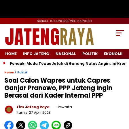
SCROLL TO CONTINUE WITH CONTENT
HOME
INFO JATENG
NASIONAL
POLITIK
EKONOMI
Pendaki Muda Tewas Jatuh di Gunung Natas Angin, Ini Kron
/
Home
Politik
Soal Calon Wapres untuk Capres
Ganjar Pranowo, PPP Jateng Ingin
Berasal dari Kader Internal PPP
Tim Jateng Raya
- Pewarta
Kamis, 27 April 2023