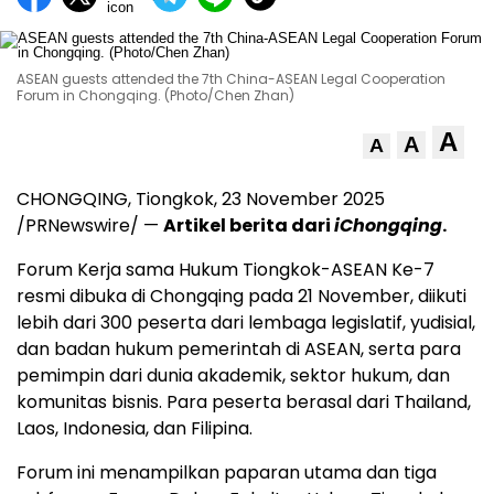
ASEAN guests attended the 7th China-ASEAN Legal Cooperation
Forum in Chongqing. (Photo/Chen Zhan)
A
A
A
CHONGQING
, Tiongkok,
23 November 2025
/PRNewswire/ —
Artikel berita dari
iChongqing
.
Forum Kerja sama Hukum Tiongkok-ASEAN Ke-7
resmi dibuka di
Chongqing
pada 21 November, diikuti
lebih dari 300 peserta dari lembaga legislatif, yudisial,
dan badan hukum pemerintah di ASEAN, serta para
pemimpin dari dunia akademik, sektor hukum, dan
komunitas bisnis. Para peserta berasal dari
Thailand
,
Laos
,
Indonesia
, dan Filipina.
Forum ini menampilkan paparan utama dan tiga