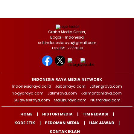
Graha Media Center,
Bogor - Indonesia
editindonesiaraya@gmail.com
+62855-7777888
INDONESIA RAYA MEDIA NETWORK
Indonesiaraya.co.id
Jabarraya.com
Jatengraya.com
Yogyaraya.com
Jatimraya.com
Kalimantanraya.com
Sulawesiraya.com
Malukuraya.com
Nusraraya.com
HOME
HISTORI MEDIA
TIM REDAKSI
KODE ETIK
PEDOMAN MEDIA
HAK JAWAB
KONTAK IKLAN